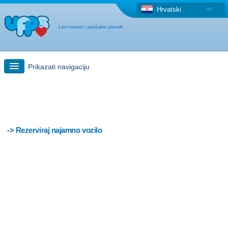
Hrvatski
Last-minute i paušalne ponude
Prikazati navigaciju
Brzo traženje
Putovanja: Pretraga na zemljovidu
-> Rezerviraj najamno vozilo
"Last Minute"ponuda + Paušalna ponuda
Druga država