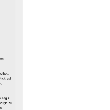
nem
elbett,
lick auf
r,
n Tag zu
ergie zu
en