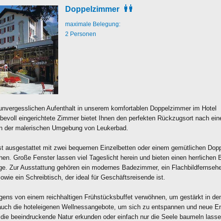
Doppelzimmer
maximale Belegung:
2 Personen
unvergesslichen Aufenthalt in unserem komfortablen Doppelzimmer im Hotel
iebevoll eingerichtete Zimmer bietet Ihnen den perfekten Rückzugsort nach ei
 in der malerischen Umgebung von Leukerbad.
t ausgestattet mit zwei bequemen Einzelbetten oder einem gemütlichen Dopp
en. Große Fenster lassen viel Tageslicht herein und bieten einen herrlichen B
ge. Zur Ausstattung gehören ein modernes Badezimmer, ein Flachbildfernsehe
ie ein Schreibtisch, der ideal für Geschäftsreisende ist.
gens von einem reichhaltigen Frühstücksbuffet verwöhnen, um gestärkt in de
 auch die hoteleigenen Wellnessangebote, um sich zu entspannen und neue En
 die beeindruckende Natur erkunden oder einfach nur die Seele baumeln lass