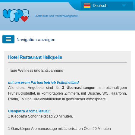
Deutsch
Lastminute und Pauschalangebote
Navigation anzeigen
Schnellsuche
Hotel Restaurant Heilquelle
Tage Wellness und Entspannung
Reise: Landkarten-Suche
mit unserem Partnerbetrieb Volksheilbad
Alle diese Angebote sind für
Last Minute Angebot + Pauschalangebot
3 Übernachtungen
mit reichhaltigem
Frühstücksbuffet, in komfortablen Zimmern, mit Dusche, WC, Haarföhn,
Radio, TV und Direktwahltelefon in gemütlicher Atmosphäre.
Anderes Land
Cleopatra Aroma Ritual:
1 Kleopatra Schönheitsbad 20 Minuten.
1 Ganzkörper Aromamassage mit ätherischen Ölen 50 Minuten