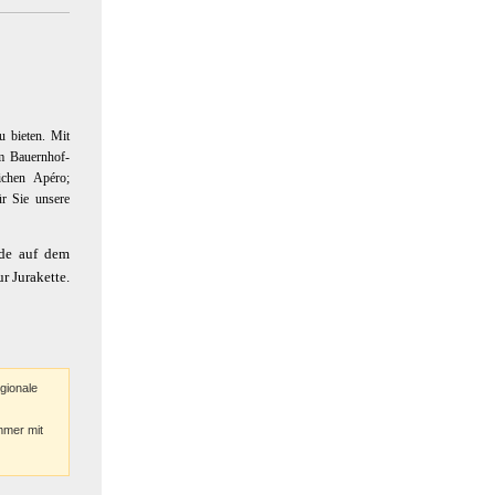
u bieten. Mit
em Bauernhof-
ichen Apéro;
ür Sie unsere
nde auf dem
r Jurakette.
gionale
mmer mit