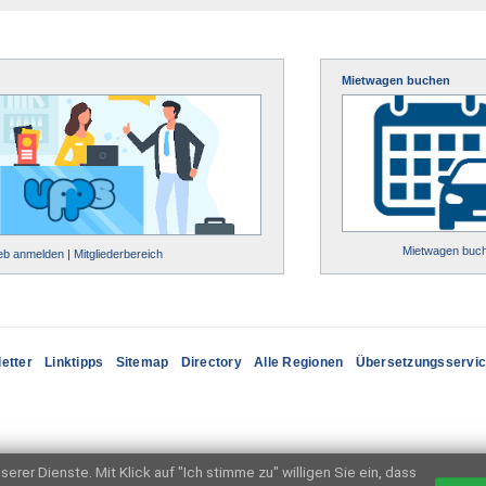
Mietwagen buchen
Mietwagen buc
ieb anmelden
|
Mitgliederbereich
etter
Linktipps
Sitemap
Directory
Alle Regionen
Übersetzungsservi
erer Dienste. Mit Klick auf "Ich stimme zu" willigen Sie ein, dass