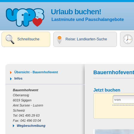
Urlaub buchen!
Lastminute und Pauschalangebote
Schnellsuche
Reise: Landkarten-Suche
Bauernhofeven
Übersicht - Bauernhofevent
Infos
Jetzt buchen
Bauernhofevent
Oberamsig
6019 Sigigen
Amt Sursee - Luzern
Schweiz
Tel: 041 495 29 63
Fax: 041 496 03 04
Wegbeschreibung