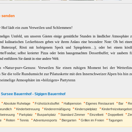
 senden
er Hof lädt ein zum Verweilen und Schlemmen!
meliges Umfeld, um unseren Gästen einige gemütliche Stunden in ländlicher Atmosphäre z
und kulinarischen Leckerbissen geben wir ihrem Anlass eine besondere Note: Ob bei ein
 Butterzopf, Rösti mit hofeigenem Speck und Spiegeleiern…); oder bei einem köstl
lette/Fondue; selbst kreierter Pizza oder beim hausgemachten Dessertbuffet; wir zaubern f
nd entführen Sie damit in eine andere Welt.
n «Natur-pur»-Genuss: Verweilen Sie einen ruhigen Moment bei der Wetterli
Sie die tolle Rundumsicht zur Pilatuskette mit den Innerschweizer Alpen bis hin zu
e heimelige Atmosphäre im «hölzigen» Partytenn
 Sursee Bauernhof - Sigigen Bauernhof
Absolute Ruhelage
Frühstücksbuffet
Halbpension
Eigenes Restaurant
Bar
Re
reundlich
Kinderbetreuung
Kinderermäßigung
Kinderspielplatz
Kinderfreizeitangebot
rbetreuung
Parkplatz
Busparkplatz
Standard Zimmer
Einzelbett
Doppelbett
Zi
e
Reiten
Tennis
Adventuresports
Biergarten
Grillen im Freien
Tagungen