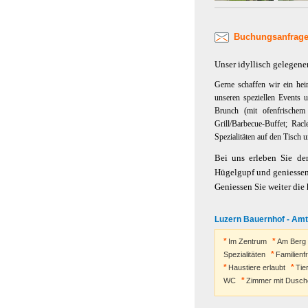
Buchungsanfrage
Unser idyllisch gelegen
Gerne schaffen wir ein hei
unseren speziellen Events 
Brunch (mit ofenfrischem
Grill/Barbecue-Buffet; Rac
Spezialitäten auf den Tisch u
Bei uns erleben Sie de
Hügelgupf und geniessen 
Geniessen Sie weiter di
Luzern Bauernhof - Amt
Im Zentrum
Am Berg
Spezialitäten
Familienf
Haustiere erlaubt
Tie
WC
Zimmer mit Dusch