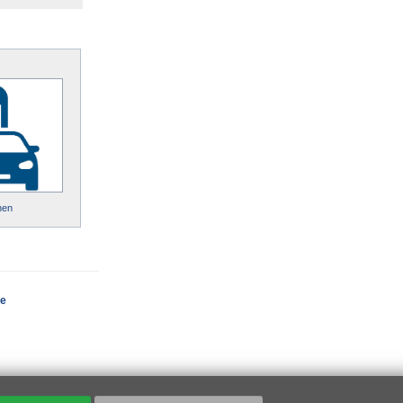
hen
ce