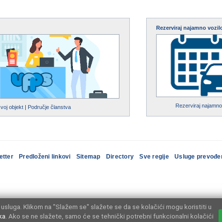
Rezerviraj najamno vozil
Rezerviraj najamno
svoj objekt
|
Područje članstva
etter
Predloženi linkovi
Sitemap
Directory
Sve regije
Usluge prevođe
usluga. Klikom na "Slažem se" slažete se da se kolačići mogu koristiti u
ka
. Ako se ne slažete, samo će se tehnički potrebni funkcionalni kolačići