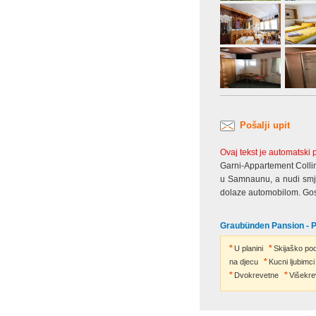
Pošalji upit
Ovaj tekst je automatski
Garni-Appartement Colli
u Samnaunu, a nudi smješ
dolaze automobilom. Gosti
Graubünden Pansion - 
U planini
Skijaško po
na djecu
Kucni ljubimci
Dvokrevetne
Višekre