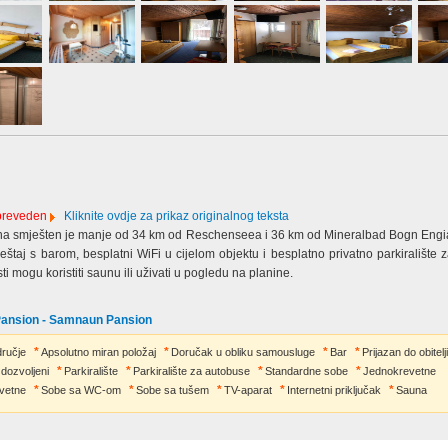
 preveden
Kliknite ovdje za prikaz originalnog teksta
na smješten je manje od 34 km od Reschenseea i 36 km od Mineralbad Bogn Engi
taj s barom, besplatni WiFi u cijelom objektu i besplatno privatno parkiralište z
 mogu koristiti saunu ili uživati u pogledu na planine.
Pansion - Samnaun Pansion
dručje
Apsolutno miran položaj
Doručak u obliku samousluge
Bar
Prijazan do obitelji
 dozvoljeni
Parkiralište
Parkiralište za autobuse
Standardne sobe
Jednokrevetne
vetne
Sobe sa WC-om
Sobe sa tušem
TV-aparat
Internetni priključak
Sauna