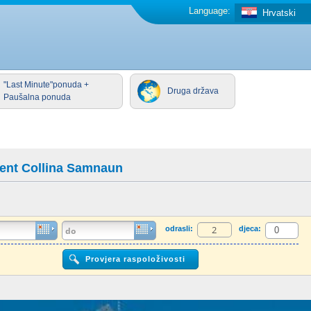
Language:
Hrvatski
"Last Minute"ponuda +
Druga država
Paušalna ponuda
ent Collina Samnaun
odrasli:
djeca: