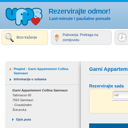
Rezervirajte odmor!
Last-minute i paušalne ponude
Putovanja: Pretraga na
Brzo traženje
zemljovidu
Garni Appartem
Pregled - Garni Appartement Collina
Samnaun
Informacije o sobama
Rezervirajte sada
Garni Appartement Collina Samnaun
Talstrasse 60
7563 Samnaun
- Graubünden
Švicarska
Opis puta