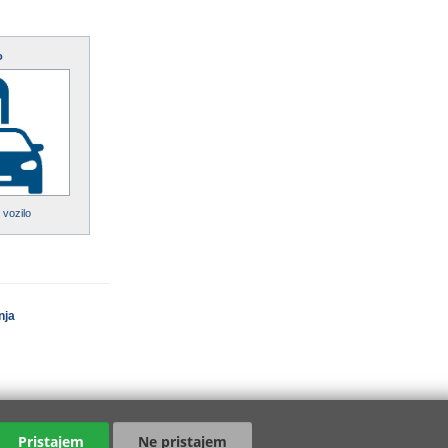
o
 vozilo
nja