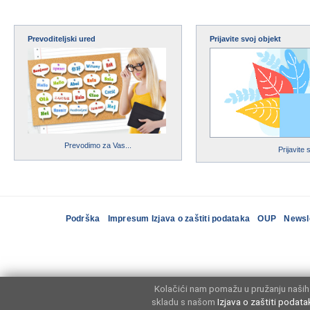
Prevoditeljski ured
Prijavite svoj objekt
Prevodimo za Vas...
Prijavite 
Podrška
Impresum Izjava o zaštiti podataka
OUP
Newsl
Kolačići nam pomažu u pružanju naših 
skladu s našom
Izjava o zaštiti podata