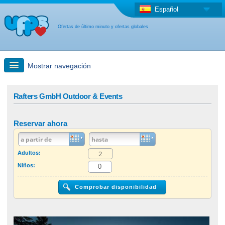
Español
Ofertas de último minuto y ofertas globales
Mostrar navegación
búsqueda rápida
Rafters GmbH Outdoor & Events
Viajes: Búsqueda en el mapa
Reservar ahora
Oferta de última hora + Oferta global
Adultos:
Niños:
otro país