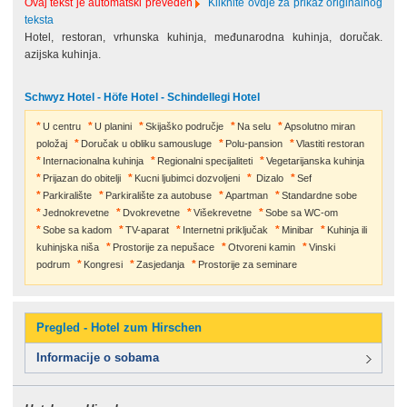
Ovaj tekst je automatski preveden
Kliknite ovdje za prikaz originalnog
teksta
Hotel, restoran, vrhunska kuhinja, međunarodna kuhinja, doručak.
azijska kuhinja.
Schwyz Hotel - Höfe Hotel - Schindellegi Hotel
U centru
U planini
Skijaško područje
Na selu
Apsolutno miran
položaj
Doručak u obliku samousluge
Polu-pansion
Vlastiti restoran
Internacionalna kuhinja
Regionalni specijaliteti
Vegetarijanska kuhinja
Prijazan do obitelji
Kucni ljubimci dozvoljeni
Dizalo
Sef
Parkiralište
Parkiralište za autobuse
Apartman
Standardne sobe
Jednokrevetne
Dvokrevetne
Višekrevetne
Sobe sa WC-om
Sobe sa kadom
TV-aparat
Internetni priključak
Minibar
Kuhinja ili
kuhinjska niša
Prostorije za nepušace
Otvoreni kamin
Vinski
podrum
Kongresi
Zasjedanja
Prostorije za seminare
Pregled - Hotel zum Hirschen
Informacije o sobama