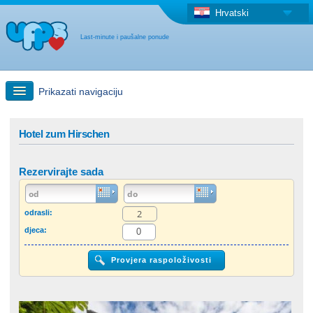
Hrvatski
Last-minute i paušalne ponude
Prikazati navigaciju
Brzo traženje
Hotel zum Hirschen
Putovanja: Pretraga na zemljovidu
Rezervirajte sada
"Last Minute"ponuda + Paušalna ponuda
odrasli:
djeca:
Druga država