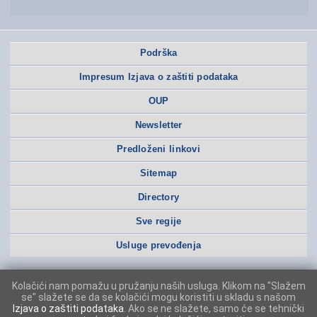
Podrška
Impresum Izjava o zaštiti podataka
OUP
Newsletter
Predloženi linkovi
Sitemap
Directory
Sve regije
Usluge prevođenja
Kolačići nam pomažu u pružanju naših usluga. Klikom na "Slažem
se" slažete se da se kolačići mogu koristiti u skladu s našom
Izjava o zaštiti podataka
. Ako se ne slažete, samo će se tehnički