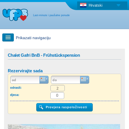
Hrvatski
Last-minute i paušalne ponude
Prikazati navigaciju
Brzo traženje
Chalet Gafri BnB - Frühstückspension
Putovanja: Pretraga na zemljovidu
Rezervirajte sada
"Last Minute"ponuda + Paušalna ponuda
odrasli:
djeca:
Druga država