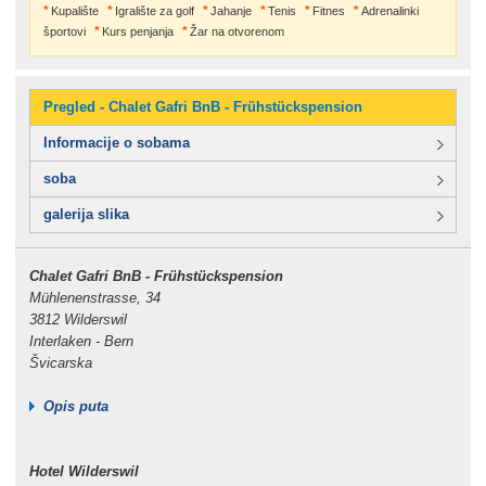
Kupalište
Igralište za golf
Jahanje
Tenis
Fitnes
Adrenalinki
športovi
Kurs penjanja
Žar na otvorenom
Pregled - Chalet Gafri BnB - Frühstückspension
Informacije o sobama
soba
galerija slika
Chalet Gafri BnB - Frühstückspension
Mühlenenstrasse, 34
3812 Wilderswil
Interlaken - Bern
Švicarska
Opis puta
Hotel Wilderswil