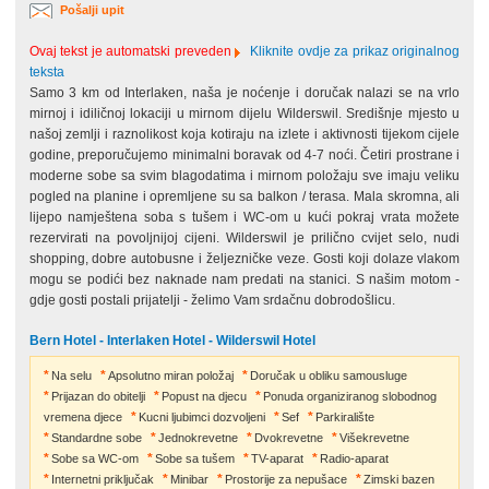
Pošalji upit
Ovaj tekst je automatski preveden
Kliknite ovdje za prikaz originalnog
teksta
Samo 3 km od Interlaken, naša je noćenje i doručak nalazi se na vrlo
mirnoj i idiličnoj lokaciji u mirnom dijelu Wilderswil. Središnje mjesto u
našoj zemlji i raznolikost koja kotiraju na izlete i aktivnosti tijekom cijele
godine, preporučujemo minimalni boravak od 4-7 noći. Četiri prostrane i
moderne sobe sa svim blagodatima i mirnom položaju sve imaju veliku
pogled na planine i opremljene su sa balkon / terasa. Mala skromna, ali
lijepo namještena soba s tušem i WC-om u kući pokraj vrata možete
rezervirati na povoljnijoj cijeni. Wilderswil je prilično cvijet selo, nudi
shopping, dobre autobusne i željezničke veze. Gosti koji dolaze vlakom
mogu se podići bez naknade nam predati na stanici. S našim motom -
gdje gosti postali prijatelji - želimo Vam srdačnu dobrodošlicu.
Bern Hotel - Interlaken Hotel - Wilderswil Hotel
Na selu
Apsolutno miran položaj
Doručak u obliku samousluge
Prijazan do obitelji
Popust na djecu
Ponuda organiziranog slobodnog
vremena djece
Kucni ljubimci dozvoljeni
Sef
Parkiralište
Standardne sobe
Jednokrevetne
Dvokrevetne
Višekrevetne
Sobe sa WC-om
Sobe sa tušem
TV-aparat
Radio-aparat
Internetni priključak
Minibar
Prostorije za nepušace
Zimski bazen