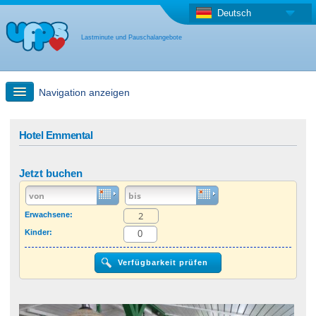
Deutsch
Lastminute und Pauschalangebote
Navigation anzeigen
Schnellsuche
Hotel Emmental
Reise: Landkarten-Suche
Jetzt buchen
Last Minute Angebot + Pauschalangebot
Erwachsene:
Kinder:
Anderes Land