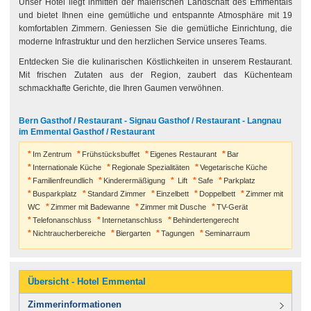
Unser Hotel liegt inmitten der malerischen Landschaft des Emmentals
und bietet Ihnen eine gemütliche und entspannte Atmosphäre mit 19
komfortablen Zimmern. Geniessen Sie die gemütliche Einrichtung, die
moderne Infrastruktur und den herzlichen Service unseres Teams.
Entdecken Sie die kulinarischen Köstlichkeiten in unserem Restaurant.
Mit frischen Zutaten aus der Region, zaubert das Küchenteam
schmackhafte Gerichte, die Ihren Gaumen verwöhnen.
Bern Gasthof / Restaurant - Signau Gasthof / Restaurant - Langnau
im Emmental Gasthof / Restaurant
Im Zentrum
Frühstücksbuffet
Eigenes Restaurant
Bar
Internationale Küche
Regionale Spezialitäten
Vegetarische Küche
Familienfreundlich
Kinderermäßigung
Lift
Safe
Parkplatz
Busparkplatz
Standard Zimmer
Einzelbett
Doppelbett
Zimmer mit
WC
Zimmer mit Badewanne
Zimmer mit Dusche
TV-Gerät
Telefonanschluss
Internetanschluss
Behindertengerecht
Nichtraucherbereiche
Biergarten
Tagungen
Seminarraum
Übersicht - Hotel Emmental
Zimmerinformationen