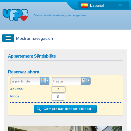
Español
Ofertas de último minuto y ofertas globales
Mostrar navegación
búsqueda rápida
Appartement Säntisblüte
Viajes: Búsqueda en el mapa
Reservar ahora
Oferta de última hora + Oferta global
Adultos:
Niños:
otro país