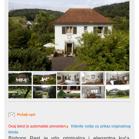
Pošalji upit
Ovaj tekst je automatski preveden
Kliknite ovdje za prikaz originalnog
teksta
Bishops Rest je vrlo originalna i elegantna kuća.