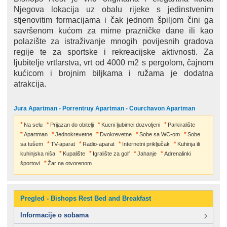
Njegova lokacija uz obalu rijeke s jedinstvenim
stjenovitim formacijama i čak jednom špiljom čini ga
savršenom kućom za mirne prazničke dane ili kao
polazište za istraživanje mnogih povijesnih gradova
regije te za sportske i rekreacijske aktivnosti. Za
ljubitelje vrtlarstva, vrt od 4000 m2 s pergolom, čajnom
kućicom i brojnim biljkama i ružama je dodatna
atrakcija.
Jura Apartman - Porrentruy Apartman - Courchavon Apartman
Na selu
Prijazan do obitelji
Kucni ljubimci dozvoljeni
Parkiralište
Apartman
Jednokrevetne
Dvokrevetne
Sobe sa WC-om
Sobe
sa tušem
TV-aparat
Radio-aparat
Internetni priključak
Kuhinja ili
kuhinjska niša
Kupalište
Igralište za golf
Jahanje
Adrenalinki
športovi
Žar na otvorenom
Pregled - Bishops Rest Bed and Breakfast
Informacije o sobama