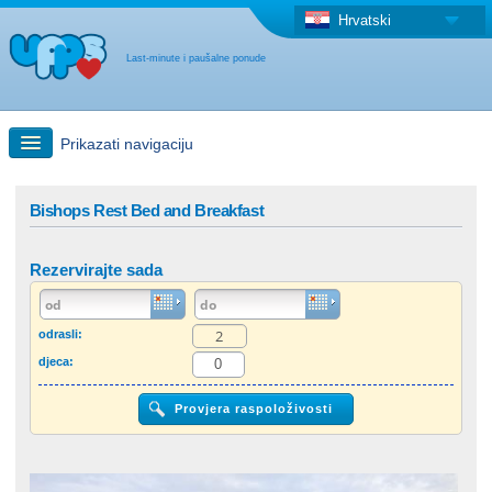
Hrvatski
Last-minute i paušalne ponude
Prikazati navigaciju
Brzo traženje
Bishops Rest Bed and Breakfast
Putovanja: Pretraga na zemljovidu
Rezervirajte sada
"Last Minute"ponuda + Paušalna ponuda
odrasli:
djeca:
Druga država