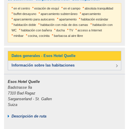
en el centro
estación de esquí
en el campo
absoluta tranquilidad
buffet-desayuno
aparcamiento subterráneo
aparcamiento
aparcamiento para autocares
apartamento
habitación estándar
habitación doble
habitación con más de dos camas
habitación con
WC
habitación con bañera
ducha
TV
acceso a Internet
minibar
cocina, cocinita
barbacoa al aire libre
Datos generales - Esos Hotel Quelle
Información sobre las habitaciones
Esos Hotel Quelle
Badstrasse 9a
7310 Bad Ragaz
Sarganserland - St. Gallen
Suiza
Descripción de ruta