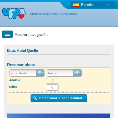
Español
Ofertas de último minuto y ofertas globales
Mostrar navegación
búsqueda rápida
Esos Hotel Quelle
Viajes: Búsqueda en el mapa
Reservar ahora
Oferta de última hora + Oferta global
Adultos:
Niños:
otro país