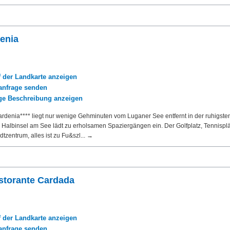
enia
f der Landkarte anzeigen
nfrage senden
ige Beschreibung anzeigen
Gardenia**** liegt nur wenige Gehminuten vom Luganer See entfernt in der ruhigste
 Halbinsel am See lädt zu erholsamen Spaziergängen ein. Der Golfplatz, Tennisplä
tzentrum, alles ist zu Fu&szl... →
storante Cardada
f der Landkarte anzeigen
nfrage senden