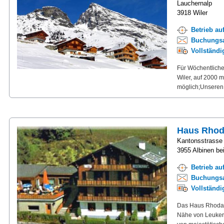
Lauchernalp
3918 Wiler
Betrieb au
Buchungsa
Vollständ
Für Wöchentliche
Wiler, auf 2000 
möglich;Unseren G
Haus Rhod
Kantonsstrasse
3955 Albinen be
Betrieb au
Buchungsa
Vollständ
Das Haus Rhodani
Nähe von Leukerb