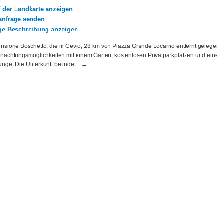
f der Landkarte anzeigen
nfrage senden
ige Beschreibung anzeigen
nsione Boschetto, die in Cevio, 28 km von Piazza Grande Locarno entfernt gelegen
rnachtungsmöglichkeiten mit einem Garten, kostenlosen Privatparkplätzen und ein
nge. Die Unterkunft befindet... →