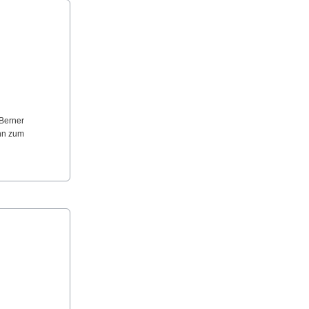
 Berner
hn zum