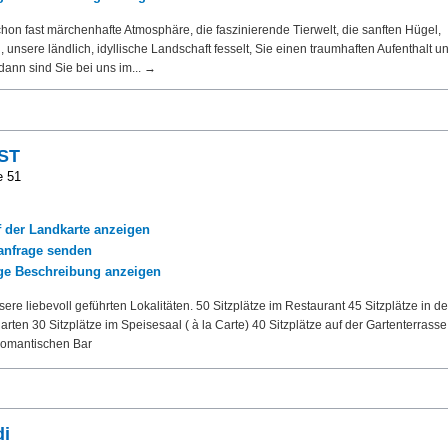
hon fast märchenhafte Atmosphäre, die faszinierende Tierwelt, die sanften Hügel,
unsere ländlich, idyllische Landschaft fesselt, Sie einen traumhaften Aufenthalt u
dann sind Sie bei uns im... →
IST
e 51
f der Landkarte anzeigen
nfrage senden
ige Beschreibung anzeigen
re liebevoll geführten Lokalitäten. 50 Sitzplätze im Restaurant 45 Sitzplätze in de
garten 30 Sitzplätze im Speisesaal ( à la Carte) 40 Sitzplätze auf der Gartenterrasse
 romantischen Bar
di