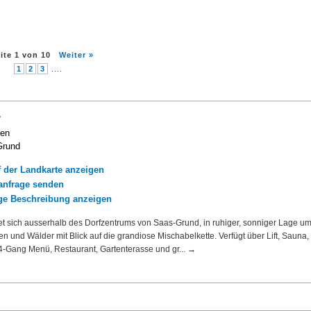
ite
1
von
10
Weiter »
1
2
3
....
r
men
Grund
f der Landkarte anzeigen
nfrage senden
ige Beschreibung anzeigen
et sich ausserhalb des Dorfzentrums von Saas-Grund, in ruhiger, sonniger Lage 
 und Wälder mit Blick auf die grandiose Mischabelkette. Verfügt über Lift, Sauna,
 4-Gang Menü, Restaurant, Gartenterasse und gr... →