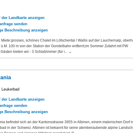
f der Landkarte anzeigen
nfrage senden
ige Beschreibung anzeigen
 Miete:grosses, schönes Chalet im Lötschental / Wallis auf der Lauchernalp, oberh
m ü.M. 100 m von der Station der Gondelbahn entfernt;im Sommer Zufahrt mit PW
ästen bieten wir:- 3 Schlafzimmer (für i... →
ania
i Leukerbad
f der Landkarte anzeigen
nfrage senden
ige Beschreibung anzeigen
a befindet sich an der Kantonsstrasse 3955 in Albinen, einem malerischen Dorf i
ad in der Schweiz. Albinen ist bekannt für seine atemberaubende alpine Landscha