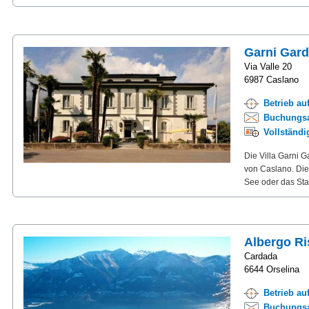
Garni Gard
Via Valle 20
6987 Caslano
Betrieb au
Buchungsa
Vollständ
Die Villa Garni 
von Caslano. Die
See oder das Stad
Albergo Ri
Cardada
6644 Orselina
Betrieb au
Buchungsa