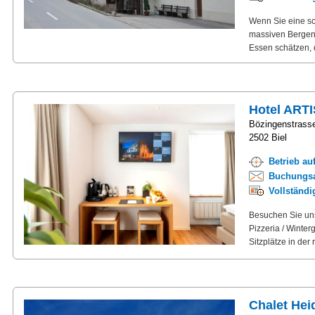
Wenn Sie eine sc
massiven Bergen, 
Essen schätzen, 
Hotel ART
Bözingenstrass
2502 Biel
Betrieb au
Buchungsa
Vollständ
Besuchen Sie unse
Pizzeria / Winter
Sitzplätze in der
Chalet Hei