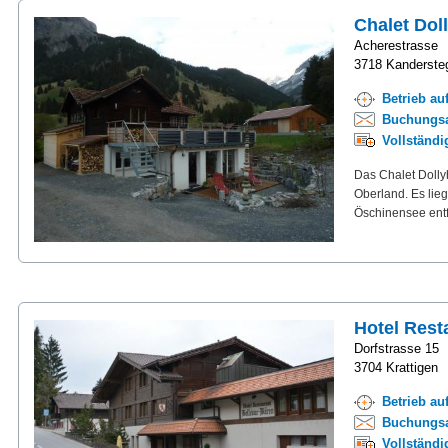
Chalet Dol
Acherestrasse
3718 Kanderste
Betrieb au
Buchungsa
Vollständ
Das Chalet Dolly
Oberland. Es lie
Öschinensee entf
Hotel Rest
Dorfstrasse 15
3704 Krattigen
Betrieb au
Buchungsa
Vollständ