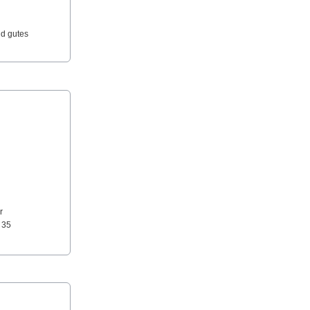
nd gutes
r
 35