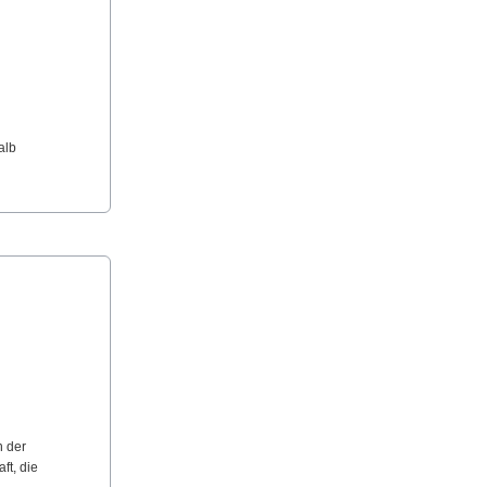
alb
n der
ft, die