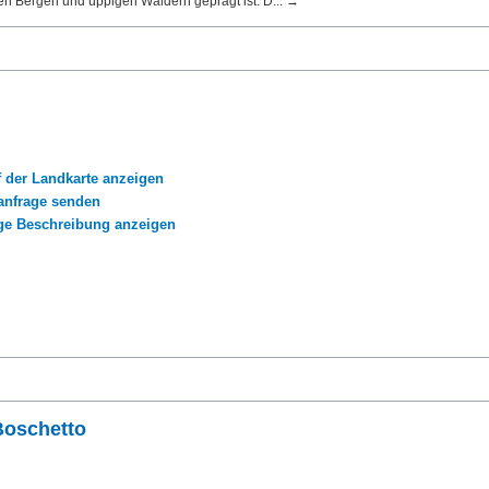
en Bergen und üppigen Wäldern geprägt ist. D... →
f der Landkarte anzeigen
nfrage senden
ige Beschreibung anzeigen
Boschetto