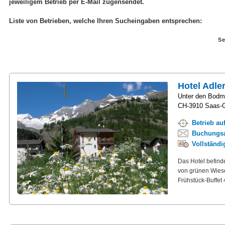
jeweiligem Betrieb per E-Mail zugensendet.
Liste von Betrieben, welche Ihren Sucheingaben entsprechen:
Se
Hotel Adle
Unter den Bod
CH-3910 Saas-
Betrieb au
Buchungsa
Vollständ
Das Hotel befind
von grünen Wiesen
Frühstück-Buffet