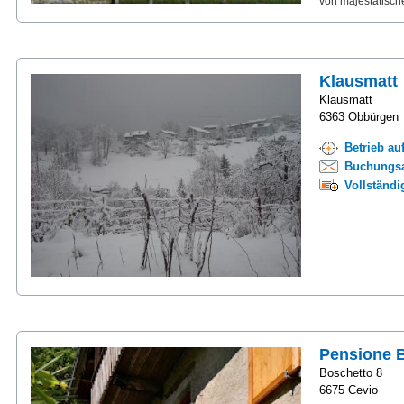
von majestätisch
Klausmatt
Klausmatt
6363 Obbürgen
Betrieb au
Buchungsa
Vollständ
Pensione 
Boschetto 8
6675 Cevio