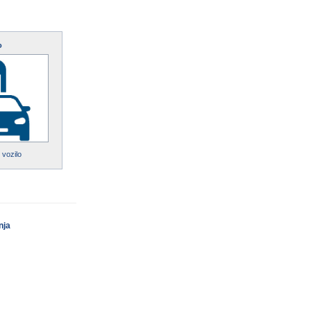
o
 vozilo
nja