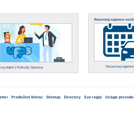
Rezerviraj najamno vozil
Rezerviraj najamno
svoj objekt
|
Područje članstva
etter
Predloženi linkovi
Sitemap
Directory
Sve regije
Usluge prevođe