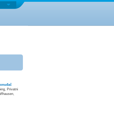
ponuđač
ng, Privatni
affhausen,