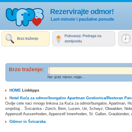
Rezervirajte odmor!
Last-minute i paušalne ponude
Putovanja: Pretraga na
Brzo traženje
zemljovidu
Brzo traženje:
Npr. grad, mjesto, regija...
HOME
Linktipps
Hotel Kuća za odmor/bungalov Apartman Gostionica/Restoran Pans
Ovdje cete naci mnogo linkova za Kuća za odmor/bungalov, Apartman, Hot
smještaj... Švicarska - Zürich, Bern, Luzern, Uri, Schwyz, Obwalden, Nidw
Appenzell Ausserrhoden, Appenzell Innerrhoden, St. Gallen, Graubünden, A
Odmor in Švicarska