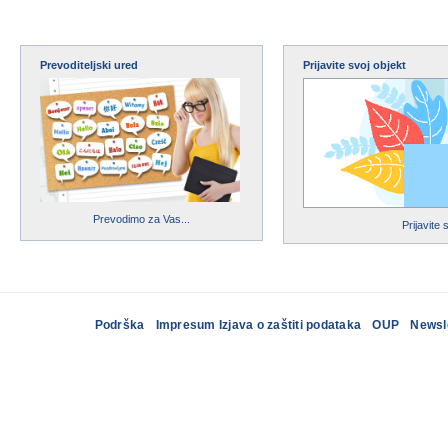
Prevoditeljski ured
Prijavite svoj objekt
Prevodimo za Vas...
Prijavite 
Podrška
Impresum Izjava o zaštiti podataka
OUP
Newsl