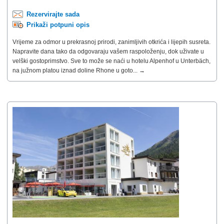
Rezervirajte sada
Prikaži potpuni opis
Vrijeme za odmor u prekrasnoj prirodi, zanimljivih otkrića i lijepih susreta.
Napravite dana tako da odgovaraju vašem raspoloženju, dok uživate u
velški gostoprimstvo. Sve to može se naći u hotelu Alpenhof u Unterbäch,
na južnom platou iznad doline Rhone u goto... →