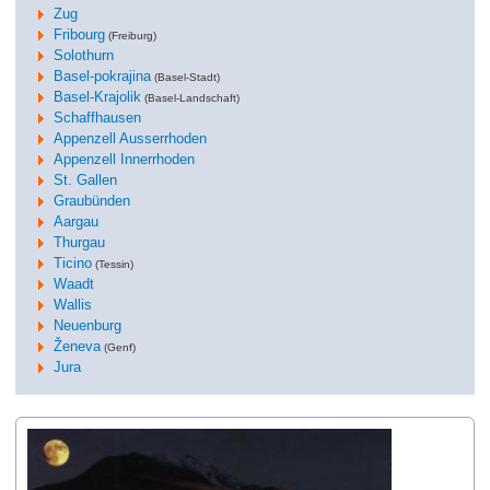
Zug
Fribourg
(Freiburg)
Solothurn
Basel-pokrajina
(Basel-Stadt)
Basel-Krajolik
(Basel-Landschaft)
Schaffhausen
Appenzell Ausserrhoden
Appenzell Innerrhoden
St. Gallen
Graubünden
Aargau
Thurgau
Ticino
(Tessin)
Waadt
Wallis
Neuenburg
Ženeva
(Genf)
Jura