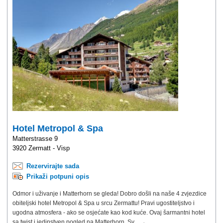
Hotel Metropol & Spa
Matterstrasse 9
3920 Zermatt - Visp
Rezervirajte sada
Prikaži potpuni opis
Odmor i uživanje i Matterhorn se gleda! Dobro došli na naše 4 zvjezdice
obiteljski hotel Metropol & Spa u srcu Zermattu! Pravi ugostiteljstvo i
ugodna atmosfera - ako se osjećate kao kod kuće. Ovaj šarmantni hotel
sa twist i jedinstven pogled na Matterhorn. Sv... →