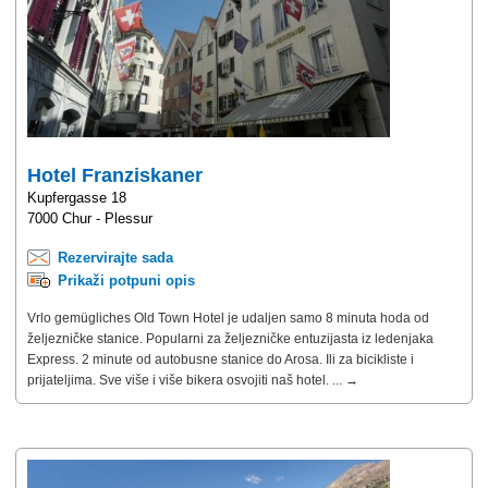
Hotel Franziskaner
Kupfergasse 18
7000 Chur - Plessur
Rezervirajte sada
Prikaži potpuni opis
Vrlo gemügliches Old Town Hotel je udaljen samo 8 minuta hoda od
željezničke stanice. Popularni za željezničke entuzijasta iz ledenjaka
Express. 2 minute od autobusne stanice do Arosa. Ili za bicikliste i
prijateljima. Sve više i više bikera osvojiti naš hotel. ... →