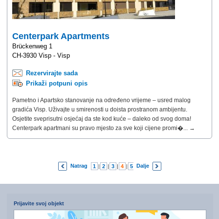
Centerpark Apartments
Brückenweg 1
CH-3930 Visp - Visp
Rezervirajte sada
Prikaži potpuni opis
Pametno i Apartsko stanovanje na određeno vrijeme – usred malog
gradića Visp. Uživajte u smirenosti u doista prostranom ambijentu.
Osjetite sveprisutni osjećaj da ste kod kuće – daleko od svog doma!
Centerpark apartmani su pravo mjesto za sve koji cijene promi�... →
Natrag
Dalje
1
|
2
|
3
|
4
|
5
|
6
|
7
Prijavite svoj objekt