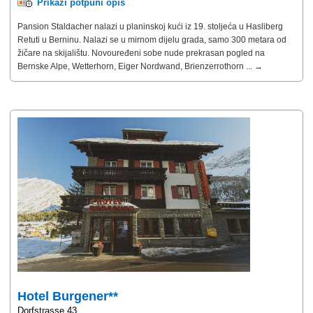
Prikaži potpuni opis
Pansion Staldacher nalazi u planinskoj kući iz 19. stoljeća u Hasliberg
Retuti u Berninu. Nalazi se u mirnom dijelu grada, samo 300 metara od
žičare na skijalištu. Novouređeni sobe nude prekrasan pogled na
Bernske Alpe, Wetterhorn, Eiger Nordwand, Brienzerrothorn ... →
Hotel Burgener**
Dorfstrasse 43