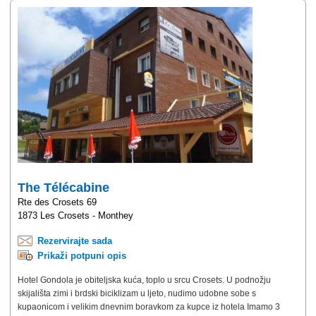
The Télécabine
Rte des Crosets 69
1873 Les Crosets - Monthey
Rezervirajte sada
Prikaži potpuni opis
Hotel Gondola je obiteljska kuća, toplo u srcu Crosets. U podnožju
skijališta zimi i brdski biciklizam u ljeto, nudimo udobne sobe s
kupaonicom i velikim dnevnim boravkom za kupce iz hotela Imamo 3