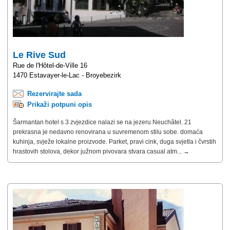
Le Rive Sud
Rue de l'Hôtel-de-Ville 16
1470 Estavayer-le-Lac - Broyebezirk
Rezervirajte sada
Prikaži potpuni opis
Šarmantan hotel s 3 zvjezdice nalazi se na jezeru Neuchâtel. 21
prekrasna je nedavno renovirana u suvremenom stilu sobe. domaća
kuhinja, svježe lokalne proizvode. Parket, pravi cink, duga svjetla i čvrstih
hrastovih stolova, dekor južnom pivovara stvara casual atm... →