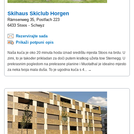
Skihaus Skiclub Horgen
Rämsenweg 35, Postfach 223
6433 Stoos - Schwyz
Rezervirajte sada
Prikaži potpuni opis
Naša kuća je oko 20 minuta hoda iznad središtu mjesta Stoos na brdu. U
zimi, to je također prikladan za doći putem kratkog užeta tow Sternegg. U
prekrasnim pogledom na prekrasne planine i Muotathal je idealno mjesto
za neka tvoja mala duša. To je ugodna kuća s 4... →