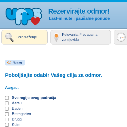
Rezervirajte odmor!
Last-minute i paušalne ponude
Putovanja: Pretraga na
Brzo traženje
zemljovidu
Natrag
Poboljšajte odabir Vašeg cilja za odmor.
Aargau:
Sve regije ovog područja
Aarau
Baden
Bremgarten
Brugg
Kulm