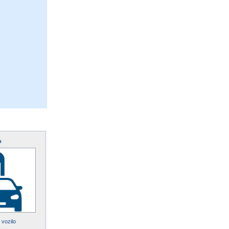
o
 vozilo