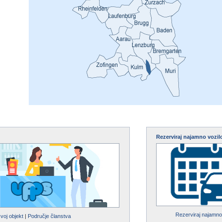
Rezerviraj najamno vozil
Rezerviraj najamno
svoj objekt
|
Područje članstva