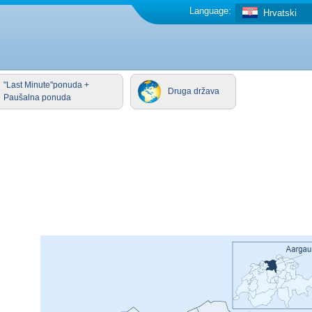
Language:
Hrvatski
"Last Minute"ponuda +
Druga država
Paušalna ponuda