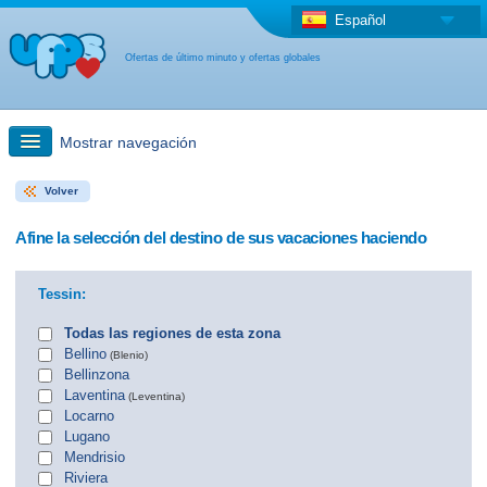
Español
Ofertas de último minuto y ofertas globales
Mostrar navegación
Volver
búsqueda rápida
Afine la selección del destino de sus vacaciones haciendo
Viajes: Búsqueda en el mapa
Tessin:
Oferta de última hora + Oferta global
Todas las regiones de esta zona
Bellino
(Blenio)
Bellinzona
otro país
Laventina
(Leventina)
Locarno
Lugano
Mendrisio
Riviera