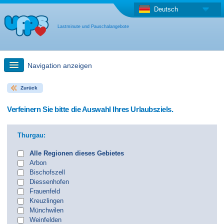
Deutsch
Lastminute und Pauschalangebote
Navigation anzeigen
Zurück
Schnellsuche
Verfeinern Sie bitte die Auswahl Ihres Urlaubsziels.
Reise: Landkarten-Suche
Thurgau:
Last Minute Angebot + Pauschalangebot
Alle Regionen dieses Gebietes
Arbon
Bischofszell
Anderes Land
Diessenhofen
Frauenfeld
Kreuzlingen
Münchwilen
Weinfelden