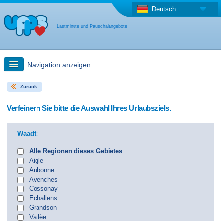
Deutsch
Lastminute und Pauschalangebote
Navigation anzeigen
Zurück
Schnellsuche
Verfeinern Sie bitte die Auswahl Ihres Urlaubsziels.
Reise: Landkarten-Suche
Waadt:
Last Minute Angebot + Pauschalangebot
Alle Regionen dieses Gebietes
Aigle
Aubonne
Anderes Land
Avenches
Cossonay
Echallens
Grandson
Vallèe