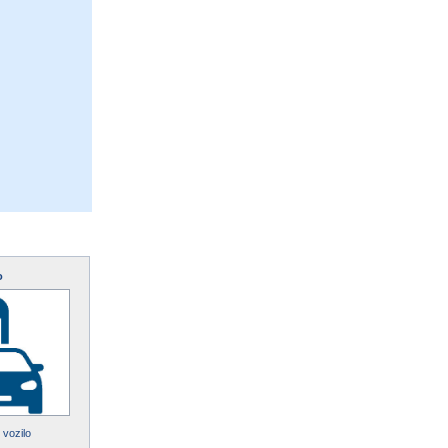
o
 vozilo