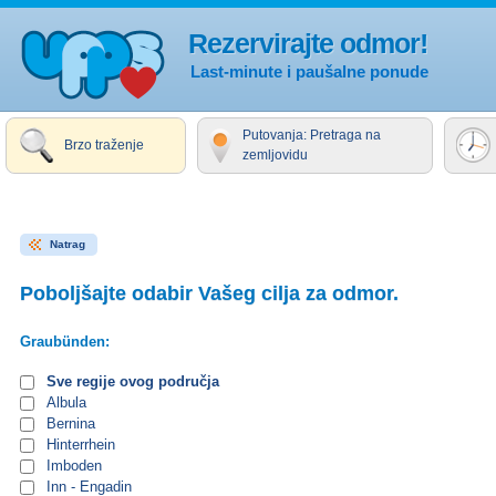
Rezervirajte odmor!
Last-minute i paušalne ponude
Putovanja: Pretraga na
Brzo traženje
zemljovidu
Natrag
Poboljšajte odabir Vašeg cilja za odmor.
Graubünden:
Sve regije ovog područja
Albula
Bernina
Hinterrhein
Imboden
Inn - Engadin