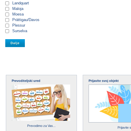
Landquart
Maloja
Moesa
Prättigau/Davos
Plessur
Surselva
Prevoditeljski ured
Prijavite svoj objekt
Prevodimo za Vas...
Prijavite 