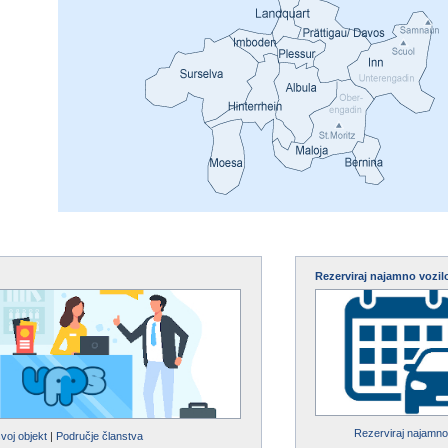
Rezerviraj najamno vozil
Rezerviraj najamno
svoj objekt
|
Područje članstva