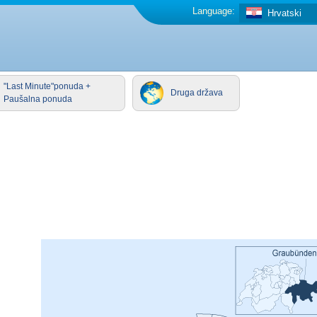
Language:
Hrvatski
"Last Minute"ponuda +
Druga država
Paušalna ponuda