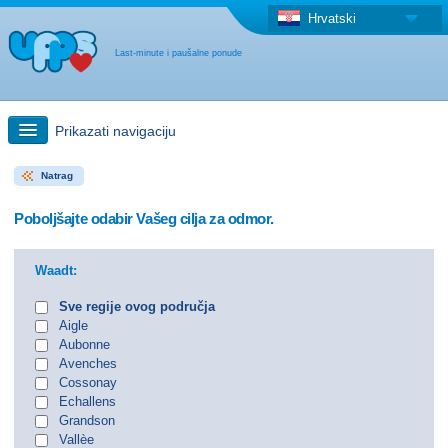
Hrvatski
Last-minute i paušalne ponude
Prikazati navigaciju
Natrag
Brzo traženje
Poboljšajte odabir Vašeg cilja za odmor.
Putovanja: Pretraga na zemljovidu
Waadt:
"Last Minute"ponuda + Paušalna ponuda
Sve regije ovog područja
Aigle
Aubonne
Druga država
Avenches
Cossonay
Echallens
Grandson
Vallèe