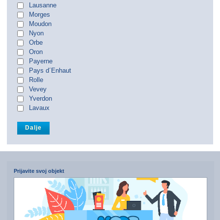
Lausanne
Morges
Moudon
Nyon
Orbe
Oron
Payerne
Pays d´Enhaut
Rolle
Vevey
Yverdon
Lavaux
Prijavite svoj objekt