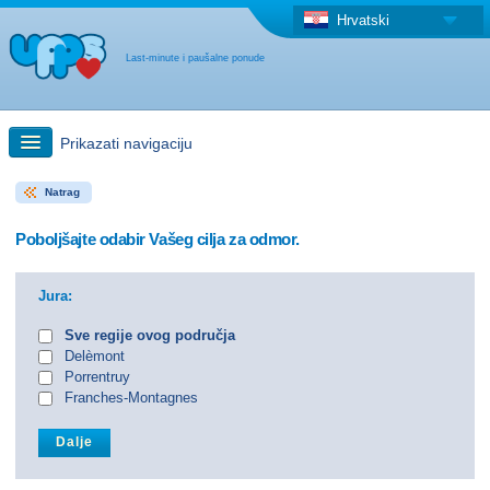
Hrvatski
Last-minute i paušalne ponude
Prikazati navigaciju
Natrag
Brzo traženje
Poboljšajte odabir Vašeg cilja za odmor.
Putovanja: Pretraga na zemljovidu
Jura:
"Last Minute"ponuda + Paušalna ponuda
Sve regije ovog područja
Delèmont
Porrentruy
Druga država
Franches-Montagnes