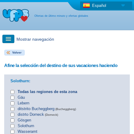
Español
Ofertas de último minuto y ofertas globales
Mostrar navegación
Volver
búsqueda rápida
Afine la selección del destino de sus vacaciones haciendo
Viajes: Búsqueda en el mapa
Solothurn:
Oferta de última hora + Oferta global
Todas las regiones de esta zona
Gäu
Lebern
otro país
ditstrito Bucheggberg
(Bucheggberg)
distrto Dorneck
(Dorneck)
Gösgen
Solothurn
Wasseramt