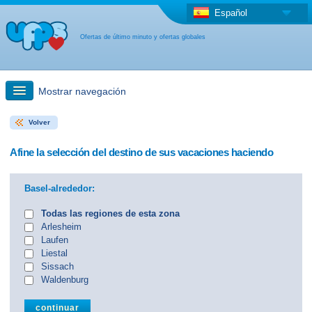
Español
Ofertas de último minuto y ofertas globales
Mostrar navegación
Volver
búsqueda rápida
Afine la selección del destino de sus vacaciones haciendo
Viajes: Búsqueda en el mapa
Basel-alrededor:
Oferta de última hora + Oferta global
Todas las regiones de esta zona
Arlesheim
Laufen
otro país
Liestal
Sissach
Waldenburg