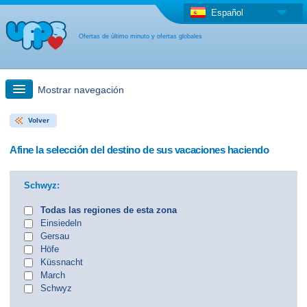
Español
Ofertas de último minuto y ofertas globales
Mostrar navegación
Volver
búsqueda rápida
Afine la selección del destino de sus vacaciones haciendo
Viajes: Búsqueda en el mapa
Schwyz:
Oferta de última hora + Oferta global
Todas las regiones de esta zona
Einsiedeln
Gersau
otro país
Höfe
Küssnacht
March
Schwyz