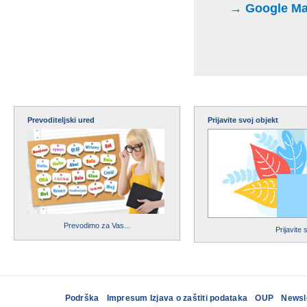
→ Google Maps
Prevoditeljski ured
Prijavite svoj objekt
Prevodimo za Vas...
Prijavite 
Podrška
Impresum Izjava o zaštiti podataka
OUP
Newsl