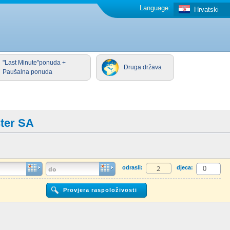
Language:
Hrvatski
"Last Minute"ponuda +
Druga država
Paušalna ponuda
ter SA
odrasli:
djeca: