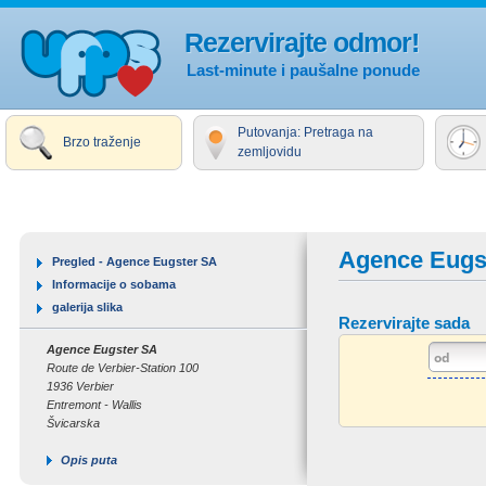
Rezervirajte odmor!
Last-minute i paušalne ponude
Putovanja: Pretraga na
Brzo traženje
zemljovidu
Agence Eugs
Pregled - Agence Eugster SA
Informacije o sobama
galerija slika
Rezervirajte sada
Agence Eugster SA
Route de Verbier-Station 100
1936 Verbier
Entremont - Wallis
Švicarska
Opis puta