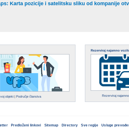
: Karta pozicije i satelitsku sliku od kompanije otvo
Rezerviraj najamno vozil
Rezerviraj najamno
svoj objekt
|
Područje članstva
etter
Predloženi linkovi
Sitemap
Directory
Sve regije
Usluge prevođe