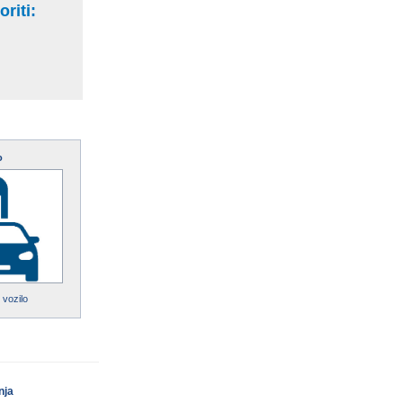
riti:
o
 vozilo
nja