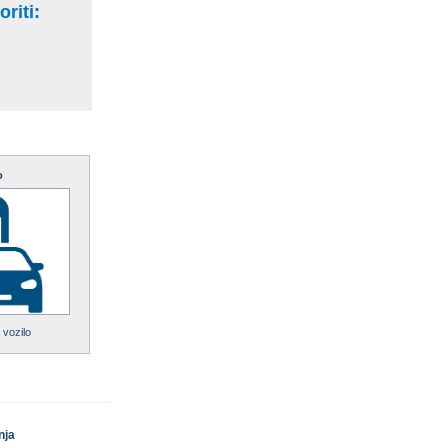
riti:
o
 vozilo
nja