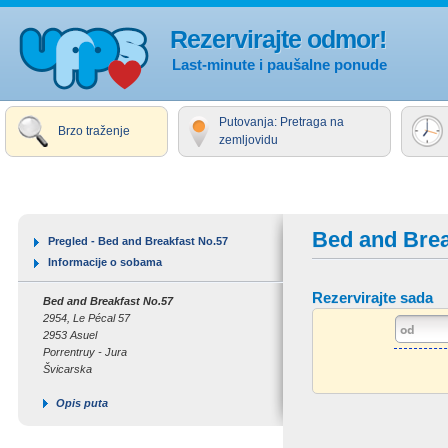
Rezervirajte odmor!
Last-minute i paušalne ponude
Putovanja: Pretraga na
Brzo traženje
zemljovidu
Bed and Brea
Pregled - Bed and Breakfast No.57
Informacije o sobama
Rezervirajte sada
Bed and Breakfast No.57
2954, Le Pécal 57
2953 Asuel
Porrentruy - Jura
Švicarska
Opis puta