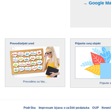
→ Google Maps
Prevoditeljski ured
Prijavite svoj objekt
Prevodimo za Vas...
Prijavite 
Podrška
Impresum Izjava o zaštiti podataka
OUP
Newsl