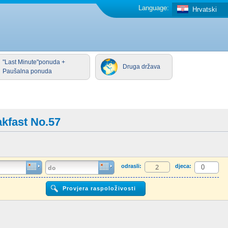
Language:
Hrvatski
"Last Minute"ponuda +
Druga država
Paušalna ponuda
kfast No.57
odrasli:
djeca: