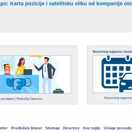
: Karta pozicije i satelitsku sliku od kompanije otvo
Rezerviraj najamno vozil
Rezerviraj najamno
svoj objekt
|
Područje članstva
etter
Predloženi linkovi
Sitemap
Directory
Sve regije
Usluge prevođe