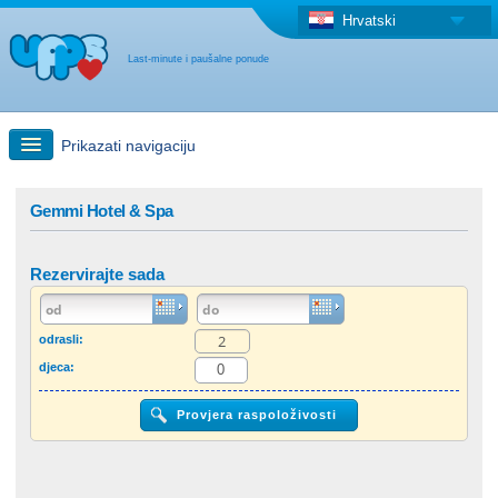
Hrvatski
Last-minute i paušalne ponude
Prikazati navigaciju
Brzo traženje
Gemmi Hotel & Spa
Putovanja: Pretraga na zemljovidu
Rezervirajte sada
"Last Minute"ponuda + Paušalna ponuda
odrasli:
djeca:
Druga država