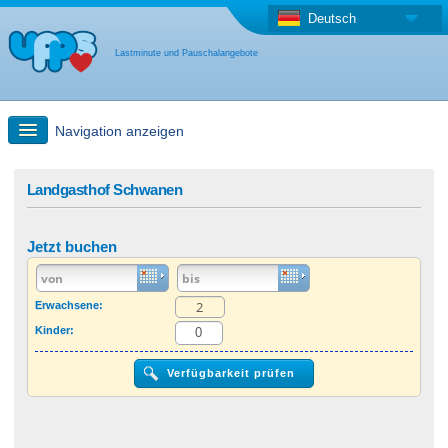
Deutsch
Lastminute und Pauschalangebote
Navigation anzeigen
Schnellsuche
Landgasthof Schwanen
Reise: Landkarten-Suche
Jetzt buchen
Last Minute Angebot + Pauschalangebot
Erwachsene:
Kinder:
Anderes Land