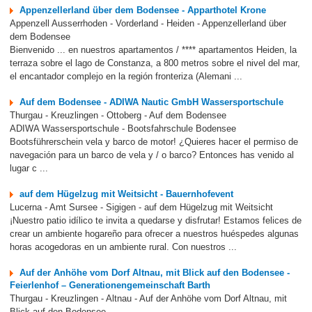
Appenzellerland über dem Bodensee - Apparthotel Krone
Appenzell Ausserrhoden - Vorderland - Heiden - Appenzellerland über
dem Bodensee
Bienvenido ... en nuestros apartamentos / **** apartamentos Heiden, la
terraza sobre el lago de Constanza, a 800 metros sobre el nivel del mar,
el encantador complejo en la región fronteriza (Alemani ...
Auf dem Bodensee - ADIWA Nautic GmbH Wassersportschule
Thurgau - Kreuzlingen - Ottoberg - Auf dem Bodensee
ADIWA Wassersportschule - Bootsfahrschule Bodensee
Bootsführerschein vela y barco de motor! ¿Quieres hacer el permiso de
navegación para un barco de vela y / o barco? Entonces has venido al
lugar c ...
auf dem Hügelzug mit Weitsicht - Bauernhofevent
Lucerna - Amt Sursee - Sigigen - auf dem Hügelzug mit Weitsicht
¡Nuestro patio idílico te invita a quedarse y disfrutar! Estamos felices de
crear un ambiente hogareño para ofrecer a nuestros huéspedes algunas
horas acogedoras en un ambiente rural. Con nuestros ...
Auf der Anhöhe vom Dorf Altnau, mit Blick auf den Bodensee -
Feierlenhof – Generationengemeinschaft Barth
Thurgau - Kreuzlingen - Altnau - Auf der Anhöhe vom Dorf Altnau, mit
Blick auf den Bodensee