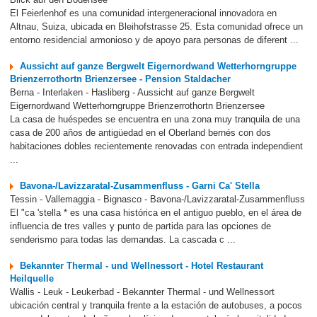
El Feierlenhof es una comunidad intergeneracional innovadora en
Altnau, Suiza, ubicada en Bleihofstrasse 25. Esta comunidad ofrece un
entorno residencial armonioso y de apoyo para personas de diferent ...
Aussicht auf ganze Bergwelt Eigernordwand Wetterhorngruppe
Brienzerrothortn Brienzersee - Pension Staldacher
Berna - Interlaken - Hasliberg - Aussicht auf ganze Bergwelt
Eigernordwand Wetterhorngruppe Brienzerrothortn Brienzersee
La casa de huéspedes se encuentra en una zona muy tranquila de una
casa de 200 años de antigüedad en el Oberland bernés con dos
habitaciones dobles recientemente renovadas con entrada independient
...
Bavona-/Lavizzaratal-Zusammenfluss - Garni Ca' Stella
Tessin - Vallemaggia - Bignasco - Bavona-/Lavizzaratal-Zusammenfluss
El "ca 'stella * es una casa histórica en el antiguo pueblo, en el área de
influencia de tres valles y punto de partida para las opciones de
senderismo para todas las demandas. La cascada c ...
Bekannter Thermal - und Wellnessort - Hotel Restaurant
Heilquelle
Wallis - Leuk - Leukerbad - Bekannter Thermal - und Wellnessort
ubicación central y tranquila frente a la estación de autobuses, a pocos