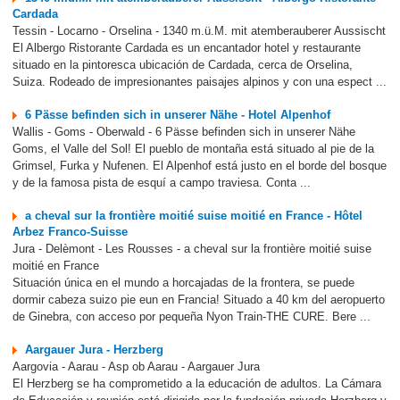
Cardada
Tessin - Locarno - Orselina - 1340 m.ü.M. mit atemberauberer Aussischt
El Albergo Ristorante Cardada es un encantador hotel y restaurante
situado en la pintoresca ubicación de Cardada, cerca de Orselina,
Suiza. Rodeado de impresionantes paisajes alpinos y con una espect ...
6 Pässe befinden sich in unserer Nähe - Hotel Alpenhof
Wallis - Goms - Oberwald - 6 Pässe befinden sich in unserer Nähe
Goms, el Valle del Sol! El pueblo de montaña está situado al pie de la
Grimsel, Furka y Nufenen. El Alpenhof está justo en el borde del bosque
y de la famosa pista de esquí a campo traviesa. Conta ...
a cheval sur la frontière moitié suise moitié en France - Hôtel
Arbez Franco-Suisse
Jura - Delèmont - Les Rousses - a cheval sur la frontière moitié suise
moitié en France
Situación única en el mundo a horcajadas de la frontera, se puede
dormir cabeza suizo pie eun en Francia! Situado a 40 km del aeropuerto
de Ginebra, con acceso por pequeña Nyon Train-THE CURE. Bere ...
Aargauer Jura - Herzberg
Aargovia - Aarau - Asp ob Aarau - Aargauer Jura
El Herzberg se ha comprometido a la educación de adultos. La Cámara