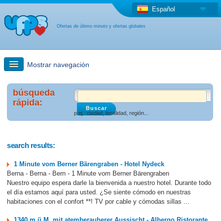
Español
Ofertas de último minuto y ofertas globales
Mostrar navegación
búsqueda rápida
búsqueda
rápida:
p.ej.: ciudad, localidad, región...
Viajes: Búsqueda en el mapa
Oferta de última hora + Oferta global
search results:
1 Minute vom Berner Bärengraben - Hotel Nydeck
otro país
Berna - Berna - Bern - 1 Minute vom Berner Bärengraben
Nuestro equipo espera darle la bienvenida a nuestro hotel. Durante todo
el día estamos aquí para usted. ¿Se siente cómodo en nuestras
habitaciones con el confort **! TV por cable y cómodas sillas ...
1340 m.ü.M. mit atemberauberer Aussischt - Albergo Ristorante