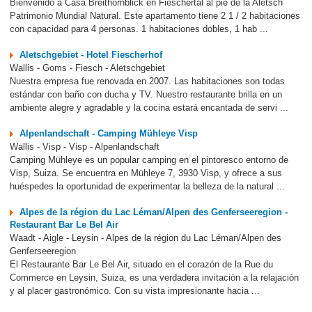
Bienvenido a Casa Breithornblick en Fieschertal al pie de la Aletsch
Patrimonio Mundial Natural. Este apartamento tiene 2 1 / 2 habitaciones
con capacidad para 4 personas. 1 habitaciones dobles, 1 hab ...
Aletschgebiet - Hotel Fiescherhof
Wallis - Goms - Fiesch - Aletschgebiet
Nuestra empresa fue renovada en 2007. Las habitaciones son todas
estándar con baño con ducha y TV. Nuestro restaurante brilla en un
ambiente alegre y agradable y la cocina estará encantada de servi ...
Alpenlandschaft - Camping Mühleye Visp
Wallis - Visp - Visp - Alpenlandschaft
Camping Mühleye es un popular camping en el pintoresco entorno de
Visp, Suiza. Se encuentra en Mühleye 7, 3930 Visp, y ofrece a sus
huéspedes la oportunidad de experimentar la belleza de la natural ...
Alpes de la région du Lac Léman/Alpen des Genferseeregion -
Restaurant Bar Le Bel Air
Waadt - Aigle - Leysin - Alpes de la région du Lac Léman/Alpen des
Genferseeregion
El Restaurante Bar Le Bel Air, situado en el corazón de la Rue du
Commerce en Leysin, Suiza, es una verdadera invitación a la relajación
y al placer gastronómico. Con su vista impresionante hacia ...