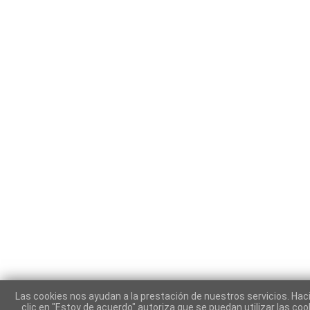
Las cookies nos ayudan a la prestación de nuestros servicios. Hac
clic en "Estoy de acuerdo" autoriza que se puedan utilizar las coo