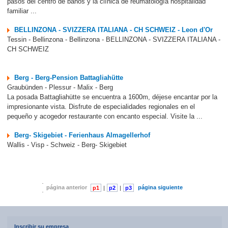
pasos del centro de baños y la clínica de reumatología hospitalidad
familiar ...
BELLINZONA - SVIZZERA ITALIANA - CH SCHWEIZ - Leon d'Or
Tessin - Bellinzona - Bellinzona - BELLINZONA - SVIZZERA ITALIANA -
CH SCHWEIZ
Berg - Berg-Pension Battagliahütte
Graubünden - Plessur - Malix - Berg
La posada Battagliahütte se encuentra a 1600m, déjese encantar por la
impresionante vista. Disfrute de especialidades regionales en el
pequeño y acogedor restaurante con encanto especial. Visite la ...
Berg- Skigebiet - Ferienhaus Almagellerhof
Wallis - Visp - Schweiz - Berg- Skigebiet
página anterior
página siguiente
p1
|
p2
|
p3
|
p4
|
p5
|
p6
|
p7
Inscribir su empresa