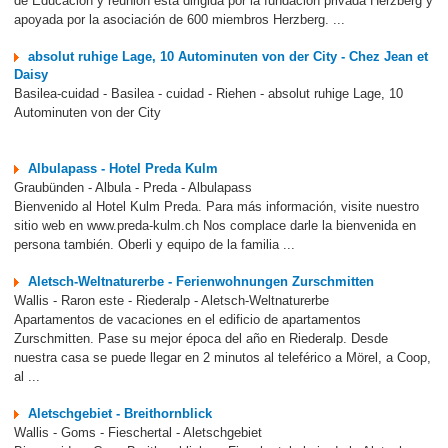
de Educación y reunión está dirigida por la fundación privada Herzberg y
apoyada por la asociación de 600 miembros Herzberg. ...
absolut ruhige Lage, 10 Autominuten von der City - Chez Jean et
Daisy
Basilea-cuidad - Basilea - cuidad - Riehen - absolut ruhige Lage, 10
Autominuten von der City
Albulapass - Hotel Preda Kulm
Graubünden - Albula - Preda - Albulapass
Bienvenido al Hotel Kulm Preda. Para más información, visite nuestro
sitio web en www.preda-kulm.ch Nos complace darle la bienvenida en
persona también. Oberli y equipo de la familia ...
Aletsch-Weltnaturerbe - Ferienwohnungen Zurschmitten
Wallis - Raron este - Riederalp - Aletsch-Weltnaturerbe
Apartamentos de vacaciones en el edificio de apartamentos
Zurschmitten. Pase su mejor época del año en Riederalp. Desde
nuestra casa se puede llegar en 2 minutos al teleférico a Mörel, a Coop,
al ...
Aletschgebiet - Breithornblick
Wallis - Goms - Fieschertal - Aletschgebiet