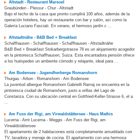
Altstadt - Restaurant Marsoel
Graubünden - Plessur - Chur - Altstadt
Bajo el techo de la casa que pronto cumplirá 100 años, además de la
operación hotelera, hay un restaurante con bar y salón, así como la
Galería Luciano Fasciati. En verano, el hermoso jardín c ...
Altstadtnähe - B&B Bed + Breakfast
Schaffhausen - Schaffhausen - Schaffhausen - Altstadtnähe
B&B Bed + Breakfast Stokarbergstrasse 78 es un alojamiento acogedor
en la pintoresca Schaffhausen, Suiza. Esta encantadora pensión ofrece
a los huéspedes un ambiente cómodo y relajante, ideal para ...
Am Bodensee - Jugendherberge Romanshorn
Thurgau - Arbon - Romanshorn - Am Bodensee
La juventud albergue Romanshorn Gabrielli Ramaj se encuentra en la
pintoresca ciudad de Romanshorn, justo a orillas del Lago de
Constanza. Con su ubicación central en Gottfried-Keller-Strasse 6, el a
...
Am Fuss der Rigi, am Virwaldstättersee - Haus Mathis
Lucerna - Amt Lucerna - Weggis - Am Fuss der Rigi, am
Virwaldstättersee
El apartamento de 2 habitaciones está completamente amueblado con
TV, lavadora y menaje de cocina. El apartamento con una hermosa