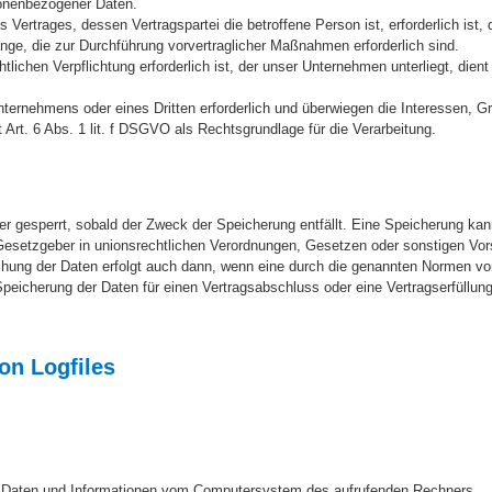
onenbezogener Daten.
ertrages, dessen Vertragspartei die betroffene Person ist, erforderlich ist, d
nge, die zur Durchführung vorvertraglicher Maßnahmen erforderlich sind.
ichen Verpflichtung erforderlich ist, der unser Unternehmen unterliegt, dient Ar
nternehmens oder eines Dritten erforderlich und überwiegen die Interessen, G
 Art. 6 Abs. 1 lit. f DSGVO als Rechtsgrundlage für die Verarbeitung.
 gesperrt, sobald der Zweck der Speicherung entfällt. Eine Speicherung kan
Gesetzgeber in unionsrechtlichen Verordnungen, Gesetzen oder sonstigen Vor
schung der Daten erfolgt auch dann, wenn eine durch die genannten Normen v
n Speicherung der Daten für einen Vertragsabschluss oder eine Vertragserfüllung
on Logfiles
ert Daten und Informationen vom Computersystem des aufrufenden Rechners.