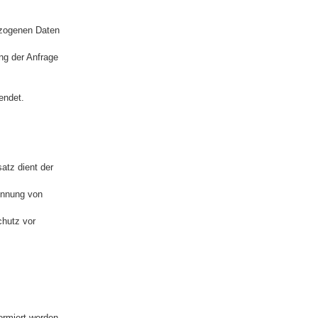
bezogenen Daten
ng der Anfrage
endet.
atz dient der
ennung von
chutz vor
ormiert werden.