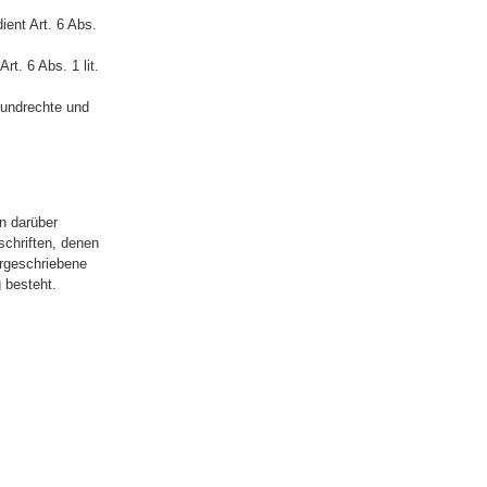
ient Art. 6 Abs.
t. 6 Abs. 1 lit.
rundrechte und
n darüber
schriften, denen
orgeschriebene
 besteht.