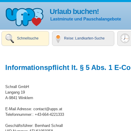
Urlaub buchen!
Lastminute und Pauschalangebote
Schnellsuche
Reise: Landkarten-Suche
Informationspflicht lt. § 5 Abs. 1 E
Schrall GmbH
Langang 19
A-9841 Winklern
E-Mail Adresse: contact@upps.at
Telefonnummer:: +43-664-4221333
Geschäftsführer: Bernhard Schrall