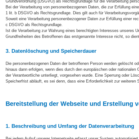
Grundverordnung (DSGVO) als Rechtsgrundlage für die Verarbeitung pers
Bei der Verarbeitung von personenbezogenen Daten, die zur Erfüllung eines V
1 lit. b DSGVO als Rechtsgrundlage. Dies gilt auch für Verarbeitungsvorgä
Soweit eine Verarbeitung personenbezogener Daten zur Erfüllung einer rechtl
c DSGVO als Rechtsgrundlage.
Ist die Verarbeitung zur Wahrung eines berechtigten Interesses unseres U
Grundfreiheiten des Betroffenen das erstgenannte Interesse nicht, so dient
3. Datenlöschung und Speicherdauer
Die personenbezogenen Daten der betroffenen Person werden gelöscht oder
hinaus dann erfolgen, wenn dies durch den europäischen oder nationalen 
der Verantwortliche unterliegt, vorgesehen wurde. Eine Sperrung oder Lö
Speicherfrist abläuft, es sei denn, dass eine Erforderlichkeit zur weitere
Bereitstellung der Webseite und Erstellung v
1. Beschreibung und Umfang der Datenverarbeitung
Bei jedem Aufruf unserer Internetseite erfasst unser System automatisi