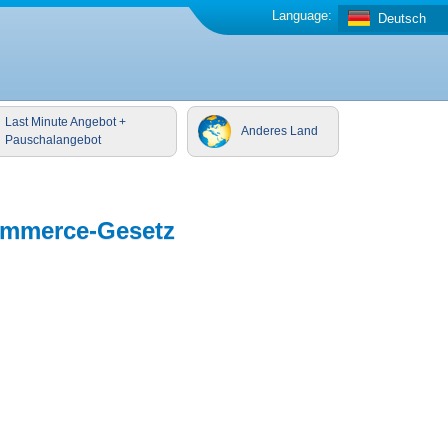
Language:
Deutsch
Last Minute Angebot +
Anderes Land
Pauschalangebot
-Commerce-Gesetz