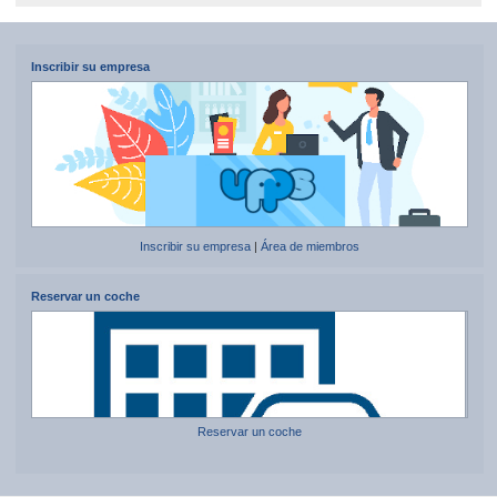
Inscribir su empresa
Inscribir su empresa
|
Área de miembros
Reservar un coche
Reservar un coche