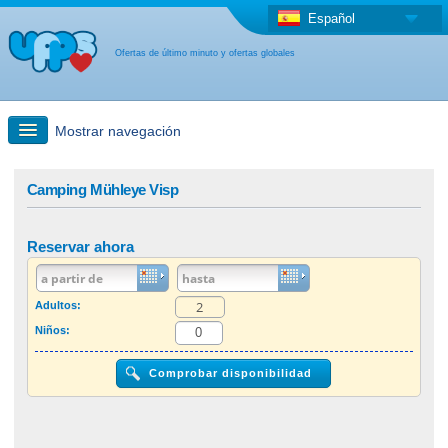
Español
Ofertas de último minuto y ofertas globales
Mostrar navegación
búsqueda rápida
Camping Mühleye Visp
Viajes: Búsqueda en el mapa
Reservar ahora
Oferta de última hora + Oferta global
Adultos:
Niños:
otro país