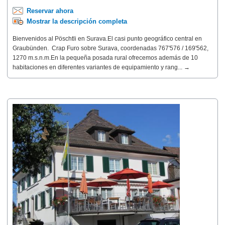
Reservar ahora
Mostrar la descripción completa
Bienvenidos al Pöschtli en Surava.El casi punto geográfico central en
Graubünden. Crap Furo sobre Surava, coordenadas 767'576 / 169'562,
1270 m.s.n.m.En la pequeña posada rural ofrecemos además de 10
habitaciones en diferentes variantes de equipamiento y rang... →