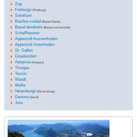
Zug
Freiburgo
(Freiburg)
Solothurn
Basilea-cuidad
(Basel-Stadt)
Basel-alrededor
(Basel-Landschaft)
Schaffhausen
Appenzell Ausserrhoden
Appenzell Innerrhoden
St. Gallen
Graubünden
Aargovia
(Aargau)
Thurgau
Tessin
Waadt
Wallis
Neuenburgo
(Neuenburg)
Genova
(Genf)
Jura