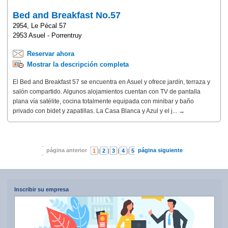
Bed and Breakfast No.57
2954, Le Pécal 57
2953 Asuel - Porrentruy
Reservar ahora
Mostrar la descripción completa
El Bed and Breakfast 57 se encuentra en Asuel y ofrece jardín, terraza y
salón compartido. Algunos alojamientos cuentan con TV de pantalla
plana vía satélite, cocina totalmente equipada con minibar y baño
privado con bidet y zapatillas. La Casa Blanca y Azul y el j... →
página anterior
página siguiente
1
|
2
|
3
|
4
|
5
|
6
|
7
Inscribir su empresa