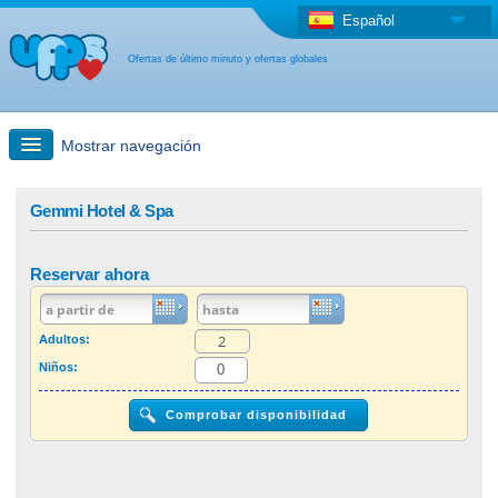
Español
Ofertas de último minuto y ofertas globales
Mostrar navegación
búsqueda rápida
Gemmi Hotel & Spa
Viajes: Búsqueda en el mapa
Reservar ahora
Oferta de última hora + Oferta global
Adultos:
Niños:
otro país