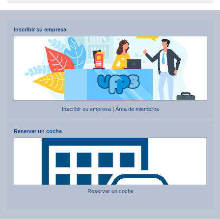
Inscribir su empresa
Inscribir su empresa
|
Área de miembros
Reservar un coche
Reservar un coche